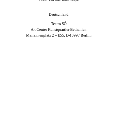
Deutschland
Teatro SÓ
Art Center Kunstquartier Bethanien
Mariannenplatz 2 – E55, D-10997 Berlim
Kontakt
FINANZIERT DURCH
STRATEGISCHE PARTNER