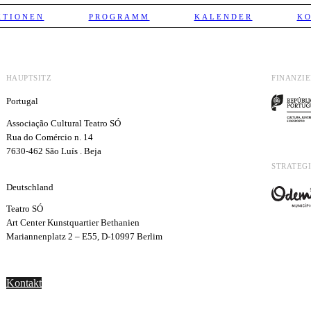
KTIONEN
PROGRAMM
KALENDER
K
HAUPTSITZ
FINANZI
Portugal
Associação Cultural Teatro SÓ
Rua do Comércio n. 14
7630-462 São Luís . Beja
STRATEG
Deutschland
Teatro SÓ
Art Center Kunstquartier Bethanien
Mariannenplatz 2 – E55, D-10997 Berlim
Kontakt