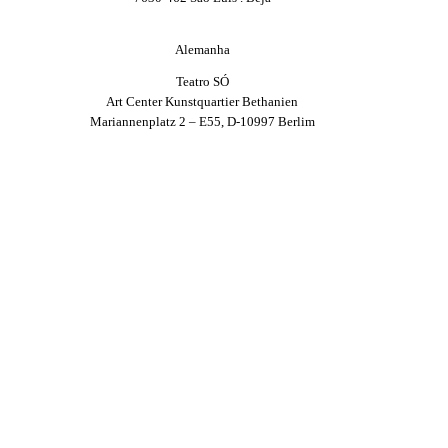
Alemanha
Teatro SÓ
Art Center Kunstquartier Bethanien
Mariannenplatz 2 – E55, D-10997 Berlim
Contactos
ESTRUTURA FINANCIADA POR
PARCEIRO ESTRATÉGICO