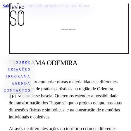
Saltar para o conteúdo principal
Ir para o footer
POESIA VISUAL
PROGRAMA ODEMIRA
SOBRE
CRIAÇÕES
PROGRAMA
O Teatro Só procura criar novas materialidades e diferentes
AGENDA
possibilidades de práticas artísticas na região de Odemira,
CONTACTOS
território onde se baseia. Queremos estender a possibilidade
de transformação dos “lugares” que o projeto ocupa, nas suas
dimensões físicas e simbólicas, e na construção de memórias
individuais e coletivas.
Através de diferentes ações no território criamos diferentes