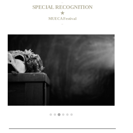
–
SPECIAL RECOGNITION
★
MUECA Festival
–