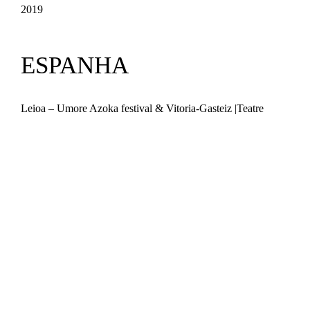
2019
ESPANHA
Leioa – Umore Azoka festival & Vitoria-Gasteiz |Teatre
Municipal de Montcada i Reixac | Palência | Sevilha |
Burgos |
Ilhas das Canárias:
Mapas Fest Tenerife, La
Palma, La Gomera., El Hierro, Gran Canária,
Fuerteventura, Lançarote, Graciosa | Festival Feten,
Gijon | Madfeira, Madrid |
Valência – MIM sueca;
PAÍSES BAIXOS
Amersfoorts:
Theater Terras |
Purmerend:
Reuring-
Festival 2015 / 2017 |
Deventer:
Op Stelten |
Almelo: