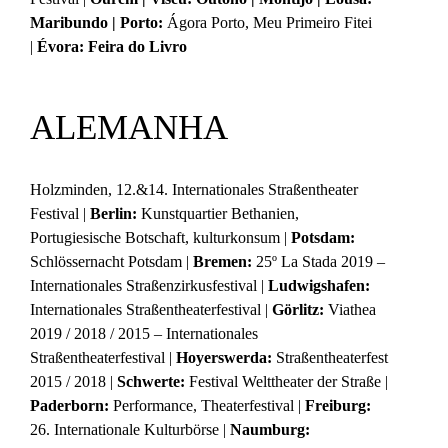
Maribundo | Porto:
Ágora Porto, Meu Primeiro Fitei
|
Évora: Feira do Livro
ALEMANHA
Holzminden, 12.&14. Internationales Straßentheater
Festival |
Berlin:
Kunstquartier Bethanien,
Portugiesische Botschaft, kulturkonsum |
Potsdam:
Schlössernacht Potsdam |
Bremen:
25º La Stada 2019 –
Internationales Straßenzirkusfestival |
Ludwigshafen:
Internationales Straßentheaterfestival |
Görlitz:
Viathea
2019 / 2018 / 2015 – Internationales
Straßentheaterfestival |
Hoyerswerda:
Straßentheaterfest
2015 / 2018 |
Schwerte:
Festival Welttheater der Straße |
Paderborn:
Performance, Theaterfestival |
Freiburg:
26. Internationale Kulturbörse |
Naumburg: