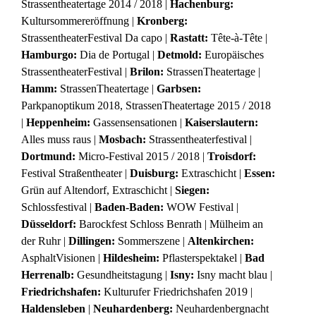
Strassentheatertage 2014 / 2018 |
Hachenburg:
Kultursommereröffnung |
Kronberg:
StrassentheaterFestival Da capo |
Rastatt:
Tête-à-Tête |
Hamburgo:
Dia de Portugal |
Detmold:
Europäisches
StrassentheaterFestival |
Brilon:
StrassenTheatertage |
Hamm:
StrassenTheatertage |
Garbsen:
Parkpanoptikum 2018, StrassenTheatertage 2015 / 2018
|
Heppenheim:
Gassensensationen |
Kaiserslautern:
Alles muss raus |
Mosbach:
Strassentheaterfestival |
Dortmund:
Micro-Festival 2015 / 2018 |
Troisdorf:
Festival Straßentheater |
Duisburg:
Extraschicht |
Essen:
Grün auf Altendorf, Extraschicht |
Siegen:
Schlossfestival |
Baden-Baden:
WOW Festival |
Düsseldorf:
Barockfest Schloss Benrath | Mülheim an
der Ruhr |
Dillingen:
Sommerszene |
Altenkirchen:
AsphaltVisionen |
Hildesheim:
Pflasterspektakel |
Bad
Herrenalb:
Gesundheitstagung |
Isny:
Isny macht blau |
Friedrichshafen:
Kulturufer Friedrichshafen 2019 |
Haldensleben
|
Neuhardenberg:
Neuhardenbergnacht