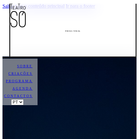
Saltar para o conteúdo principal
Ir para o footer
POESIA VISUAL
SOBRE
CRIAÇÕES
PROGRAMA
AGENDA
CONTACTOS