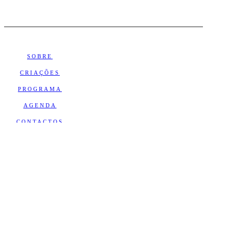
SOBRE
CRIAÇÕES
PROGRAMA
AGENDA
CONTACTOS
NEWSLETTER
Subscrever
Receba as principais notícias e a
agenda do Teatro SÓ