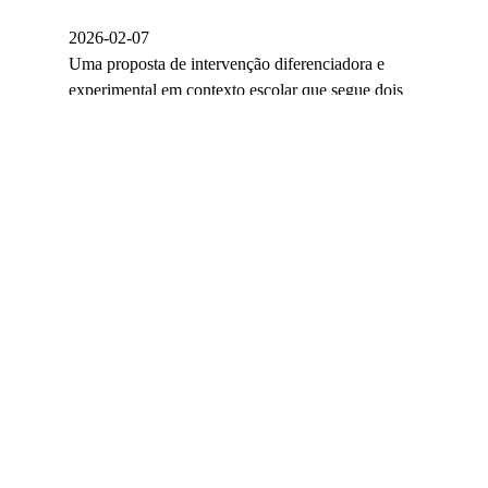
2026-02-07
Uma proposta de intervenção diferenciadora e
experimental em contexto escolar que segue dois
modelos de atividade. ATELIÊ pretende ser um…