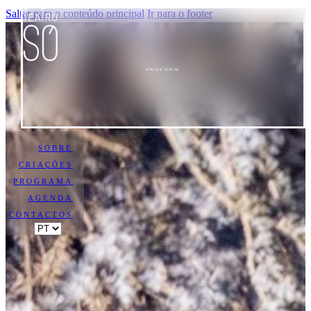
Saltar para o conteúdo principal
Ir para o footer
POESIA VISUAL
SOBRE
CRIAÇÕES
PROGRAMA
AGENDA
CONTACTOS