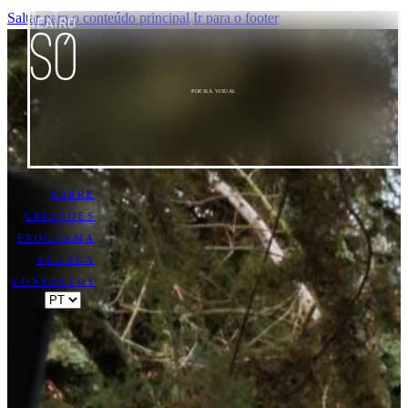
Saltar para o conteúdo principal
Ir para o footer
POESIA VISUAL
SOBRE
CRIAÇÕES
PROGRAMA
AGENDA
CONTACTOS