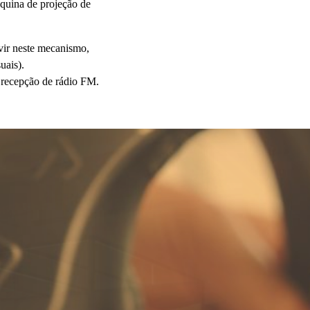
quina de projeção de
vir neste mecanismo,
uais).
m recepção de rádio FM.